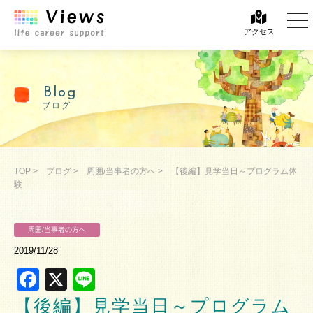
tog
tog
アクセス
Blog
ブログ
TOP
>
ブログ
>
周囲/当事者の方へ
>
【後編】見学当日～プログラム体
験
周囲/当事者の方へ
2019/11/28
Facebook
X
Line
【後編】見学当日～プログラム