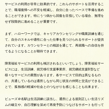
サービスの利用が非常に効果的です。これらのサポートを活用するこ
とで、職場復帰への不安を軽減し、自分に合ったペースで準備を進め
ることができます。特にうつ病から回復を目指している場合、無理を
せず段階的に進めることが重要です。
まず、ハローワークでは、キャリアカウンセリングや職業訓練を通じ
て、自分のスキルや適性に合った仕事を見つけられるサポートが提供
されています。カウンセラーとの相談を通じて、再就職への自信を持
てるようになることが期待できます。
障害福祉サービスの利用も検討されるといいでしょう。障害福祉サー
ビスには、生活訓練、就労移行支援事業所、就労継続支援B型など
様々なサービスの業態があります。各サービスで目的は異なるもの
の、共通しているのは通所しながら同じ状況の仲間と交流ができるこ
とで、孤独感の軽減や社会とのつながりを感じることも出来ます。
ビューズ＠名駅は生活訓練に該当し、通所による規則正しい生活リズ
ムの確立や、自己理解を深めて再発予防につなげるサポートを行って