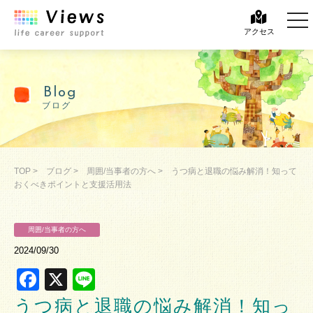
tog
tog
アクセス
Blog
ブログ
TOP
>
ブログ
>
周囲/当事者の方へ
>
うつ病と退職の悩み解消！知って
おくべきポイントと支援活用法
周囲/当事者の方へ
2024/09/30
Facebook
X
Line
うつ病と退職の悩み解消！知っ