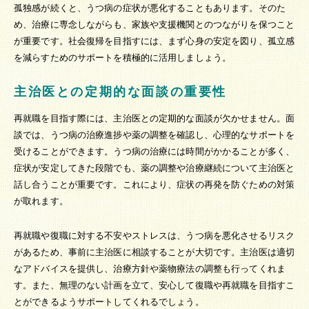
孤独感が続くと、うつ病の症状が悪化することもあります。そのた
め、治療に専念しながらも、家族や支援機関とのつながりを保つこと
が重要です。社会復帰を目指すには、まず心身の安定を図り、孤立感
を減らすためのサポートを積極的に活用しましょう。
主治医との定期的な面談の重要性
再就職を目指す際には、主治医との定期的な面談が欠かせません。面
談では、うつ病の治療進捗や薬の調整を確認し、心理的なサポートを
受けることができます。うつ病の治療には時間がかかることが多く、
症状が安定してきた段階でも、薬の調整や治療継続について主治医と
話し合うことが重要です。これにより、症状の再発を防ぐための対策
が取れます。
再就職や復職に対する不安やストレスは、うつ病を悪化させるリスク
があるため、事前に主治医に相談することが大切です。主治医は適切
なアドバイスを提供し、治療方針や薬物療法の調整も行ってくれま
す。また、無理のない計画を立て、安心して復職や再就職を目指すこ
とができるようサポートしてくれるでしょう。