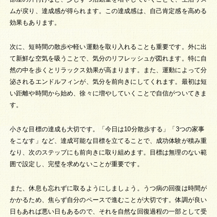
ムが戻り、達成感が得られます。この達成感は、自己肯定感を高める
効果もあります。
次に、短時間の散歩や軽い運動を取り入れることも重要です。外に出
て新鮮な空気を吸うことで、気分のリフレッシュが図れます。特に自
然の中を歩くとリラックス効果が高まります。また、運動によって分
泌されるエンドルフィンが、気分を前向きにしてくれます。最初は短
い距離や時間から始め、徐々に増やしていくことで自信がついてきま
す。
小さな目標の達成も大切です。「今日は10分散歩する」「3つの家事
をこなす」など、達成可能な目標を立てることで、成功体験が積み重
なり、次のステップにも前向きに取り組めます。目標は無理のない範
囲で設定し、完璧を求めないことが重要です。
また、休息も忘れずに取るようにしましょう。うつ病の回復は時間が
かかるため、焦らず自分のペースで進むことが大切です。体調が良い
日もあれば悪い日もあるので、それを自然な回復過程の一部として受