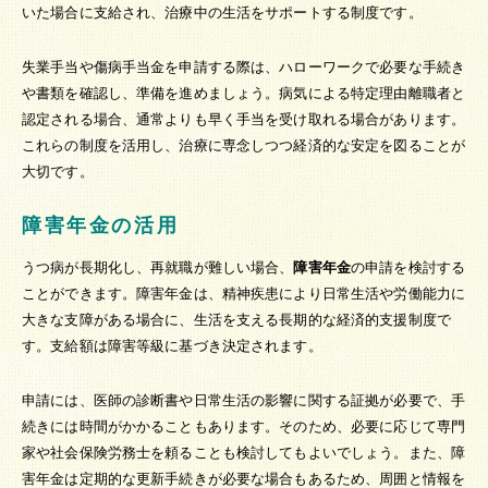
いた場合に支給され、治療中の生活をサポートする制度です。
失業手当や傷病手当金を申請する際は、ハローワークで必要な手続き
や書類を確認し、準備を進めましょう。病気による特定理由離職者と
認定される場合、通常よりも早く手当を受け取れる場合があります。
これらの制度を活用し、治療に専念しつつ経済的な安定を図ることが
大切です。
障害年金の活用
うつ病が長期化し、再就職が難しい場合、
障害年金
の申請を検討する
ことができます。障害年金は、精神疾患により日常生活や労働能力に
大きな支障がある場合に、生活を支える長期的な経済的支援制度で
す。支給額は障害等級に基づき決定されます。
申請には、医師の診断書や日常生活の影響に関する証拠が必要で、手
続きには時間がかかることもあります。そのため、必要に応じて専門
家や社会保険労務士を頼ることも検討してもよいでしょう。また、障
害年金は定期的な更新手続きが必要な場合もあるため、周囲と情報を