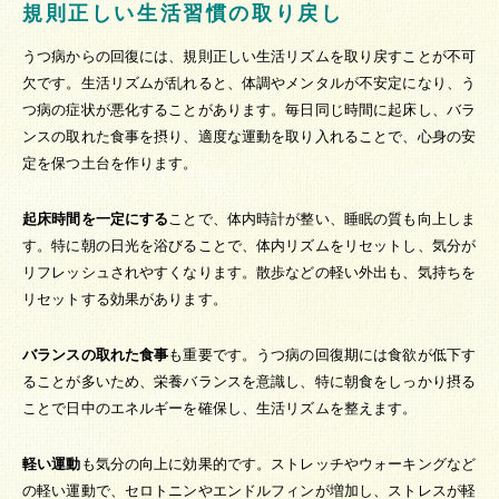
規則正しい生活習慣の取り戻し
うつ病からの回復には、規則正しい生活リズムを取り戻すことが不可
欠です。生活リズムが乱れると、体調やメンタルが不安定になり、う
つ病の症状が悪化することがあります。毎日同じ時間に起床し、バラ
ンスの取れた食事を摂り、適度な運動を取り入れることで、心身の安
定を保つ土台を作ります。
起床時間を一定にする
ことで、体内時計が整い、睡眠の質も向上しま
す。特に朝の日光を浴びることで、体内リズムをリセットし、気分が
リフレッシュされやすくなります。散歩などの軽い外出も、気持ちを
リセットする効果があります。
バランスの取れた食事
も重要です。うつ病の回復期には食欲が低下す
ることが多いため、栄養バランスを意識し、特に朝食をしっかり摂る
ことで日中のエネルギーを確保し、生活リズムを整えます。
軽い運動
も気分の向上に効果的です。ストレッチやウォーキングなど
の軽い運動で、セロトニンやエンドルフィンが増加し、ストレスが軽