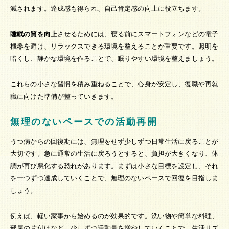
減されます。達成感も得られ、自己肯定感の向上に役立ちます。
睡眠の質を向上
させるためには、寝る前にスマートフォンなどの電子
機器を避け、リラックスできる環境を整えることが重要です。照明を
暗くし、静かな環境を作ることで、眠りやすい環境を整えましょう。
これらの小さな習慣を積み重ねることで、心身が安定し、復職や再就
職に向けた準備が整っていきます。
無理のないペースでの活動再開
うつ病からの回復期には、無理をせず少しずつ日常生活に戻ることが
大切です。急に通常の生活に戻ろうとすると、負担が大きくなり、体
調が再び悪化する恐れがあります。まずは小さな目標を設定し、それ
を一つずつ達成していくことで、無理のないペースで回復を目指しま
しょう。
例えば、軽い家事から始めるのが効果的です。洗い物や簡単な料理、
部屋の片付けなど、少しずつ活動量を増やしていくことで、生活リズ