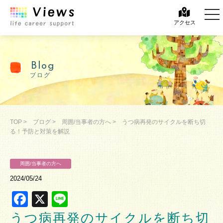
tog
tog
アクセス
Blog
ブログ
TOP
>
ブログ
>
周囲/当事者の方へ
>
うつ病再発のサイクルを断ち切
る！予防と対策を解説
周囲/当事者の方へ
2024/05/24
Facebook
X
Line
うつ病再発のサイクルを断ち切