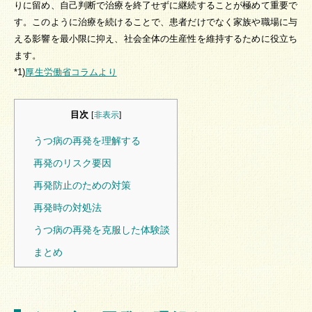
りに留め、自己判断で治療を終了せずに継続することが極めて重要で
す。このように治療を続けることで、患者だけでなく家族や職場に与
える影響を最小限に抑え、社会全体の生産性を維持するために役立ち
ます。
*1)
厚生労働省コラムより
目次
[
非表示
]
うつ病の再発を理解する
再発のリスク要因
再発防止のための対策
再発時の対処法
うつ病の再発を克服した体験談
まとめ