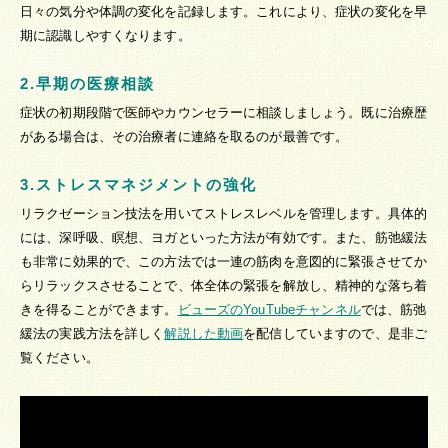
日々の気分や体調の変化を記録します。これにより、症状の変化を早
期に認識しやすくなります。
2.早期の医療相談
症状の初期段階で医師やカウンセラーに相談しましょう。既に治療歴
がある場合は、その治療者に連絡を取るのが最善です。
3.ストレスマネジメントの強化
リラクゼーション技法を用いてストレスレベルを管理します。具体的
には、深呼吸、瞑想、ヨガといった方法が有効です。また、筋弛緩法
も非常に効果的で、この方法では一連の筋肉を意図的に緊張させてか
らリラックスさせることで、体全体の緊張を解放し、精神的な落ち着
きを得ることができます。
ビューズのYouTubeチャンネル
では、筋弛
緩法の実践方法を詳しく
解説した動画
を配信していますので、是非ご
覧ください。