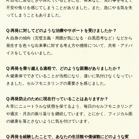
A:自宅に居るときや休んでいるときにも、将来など、先の事を考えて
不安や焦りを感じてしまうことがありました。また、急にやる気を失
ってしまうこともありました。
Q:再発に対してどのような治療やサポートを受けましたか？
A:自身の傾向（完璧主義・周囲が気になる・白黒思考など）などから
発生する色々な出来事に対する考え方や感情について、共有・アドバ
イスをしてもらいました。
Q:再発を乗り越える過程で、どのような困難がありましたか？
A:健康体でできていることが当然になり、違いに気付けなくなってい
きました。セルフモニタリングの重要さを感じました。
Q:再発防止のために現在行っていることはありますか？
A:常にニュートラルな状態を保てるよう、毎日のセルフモニタリング
や週次・月次の振り返りを継続しています。とにかく、フィジカル面
の健康を落とさないように気を付けています。
Q:再発を経験したことで、あなたの生活観や価値観にどのような変