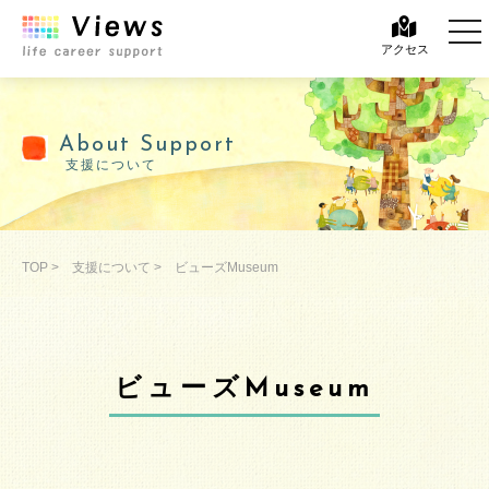
tog
tog
アクセス
About Support
支援について
TOP
>
支援について
>
ビューズMuseum
ビューズMuseum