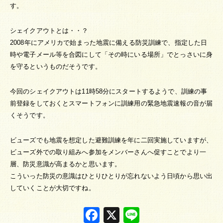
す。
シェイクアウトとは・・？
2008年にアメリカで始まった地震に備える防災訓練で、指定した日
時や電子メール等を合図にして「その時にいる場所」でとっさいに身
を守るというものだそうです。
今回のシェイクアウトは11時58分にスタートするようで、訓練の事
前登録をしておくとスマートフォンに訓練用の緊急地震速報の音が届
くそうです。
ビューズでも地震を想定した避難訓練を年に二回実施していますが、
ビューズ外での取り組みへ参加をメンバーさんへ促すことでより一
層、防災意識が高まるかと思います。
こういった防災の意識はひとりひとりが忘れないよう日頃から思い出
していくことが大切ですね。
Facebook
X
Line