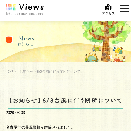
tog
アクセス
News
お知らせ
TOP
>
お知らせ
>
6/3台風に伴う閉所について
【お知らせ】6/3台風に伴う閉所について
2026.06.03
名古屋市の暴風警報が解除されました。